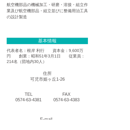
航空機部品の機械加工・研磨・溶接・組立作
業及び航空機部品・組立並びに整備用治工具
の設計製造
基本情報
代表者名：根岸 利行 資本金：9,600万
円 創業：昭和51年3月1日 従業員：
214名（団地内30人）
住所
可児市姫ヶ丘1-26
TEL
FAX
0574-63-4381
0574-63-4383
E-mail
iac@imaiaero.co.jp